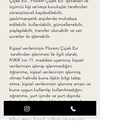
Çiçek Evi , Florem Çiçek Evi iştirakleri ve
üçüncü kişi ve/veya kuruluşlar tarafından
süresiz/süreli kaydedilebilir,
yazılı/manyetik arşivlerde muhafaza
edilebilir, kullanılabilir, güncellenebilir,
paylaşılabilir, transfer olunabilir ve sair
suretler ile işlenebilir.
Kişisel verilerinizin Florem Çiçek Evi
tarafından işlenmesi ile ilgili olarak;
KVKK’nın 11. maddesi uyarınca; kişisel
verilerinizin işlenip işlenmediğini
öğrenme, kişisel verilerinizin işlenmiş
olması halinde buna ilişkin bilgi talep
etme, kişisel verilerinizin işlenme amacı ve
buna uygun kullanılıp kullanılmadığını
öğrenme, yurt içinde ve yurt dışında
kişisel verilerin aktarıldığı üçüncü kişileri
bilme, kişisel verilerin yanlış işlenmiş
olması halinde bunların düzeltilmesini
talep etme, kişisel verilerin işlenmesini
gerektiren sebeplerin ortadan kalkması
halinde kişisel verilerin silinmesini veya
yok edilmesini isteme, düzeltme veya