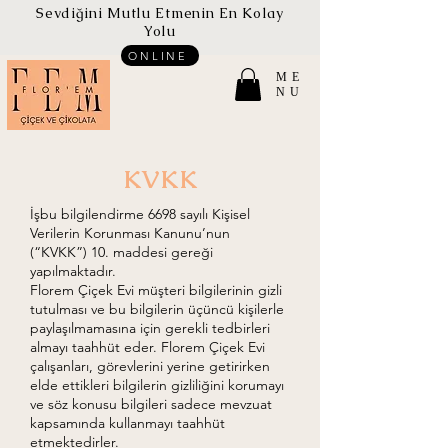
Sevdiğini Mutlu Etmenin En Kolay
Yolu
ONLINE
ME
NU
KVKK
İşbu bilgilendirme 6698 sayılı Kişisel
Verilerin Korunması Kanunu’nun
(“KVKK”) 10. maddesi gereği
yapılmaktadır.
Florem Çiçek Evi müşteri bilgilerinin gizli
tutulması ve bu bilgilerin üçüncü kişilerle
paylaşılmamasına için gerekli tedbirleri
almayı taahhüt eder. Florem Çiçek Evi
çalışanları, görevlerini yerine getirirken
elde ettikleri bilgilerin gizliliğini korumayı
ve söz konusu bilgileri sadece mevzuat
kapsamında kullanmayı taahhüt
etmektedirler.